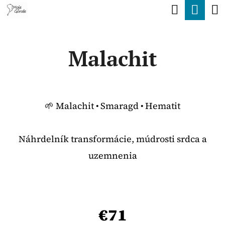
K
Hľadať
Nák
Prejsť
O
Späť
Späť
na
koší
Š
obsah
Malachit
Í
Č
K
O
P
🌱 Malachit • Smaragd • Hematit
O
T
Náhrdelník transformácie, múdrosti srdca a
R
uzemnenia
E
B
U
J
€71