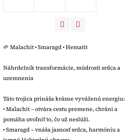
O
D
P
Twitter
Facebook
O
R
🌱 Malachit • Smaragd • Hematit
Ú
Č
Náhrdelník transformácie, múdrosti srdca a
A
uzemnenia
M
E
Táto trojica prináša krásne vyváženú energiu:
• Malachit – otvára cestu premene, chráni a
MUŠĽA
pomáha uvoľniť to, čo už neslúži.
€118
• Smaragd – vnáša jasnosť srdca, harmóniu a
jemnú láskyplnú obnovu.