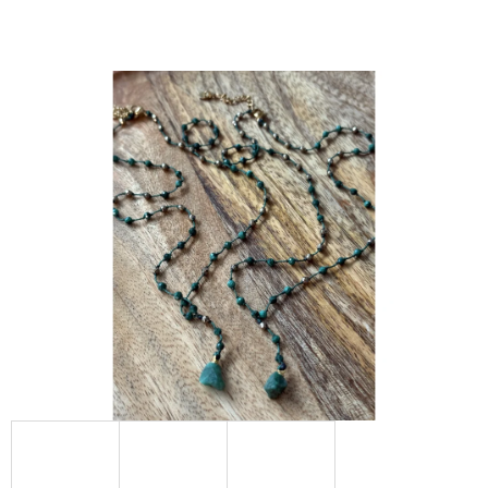
E
T
E
N
Á
J
S
Ť
?
HĽADAŤ