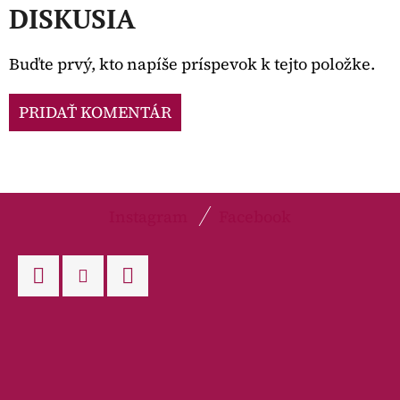
DISKUSIA
Buďte prvý, kto napíše príspevok k tejto položke.
PRIDAŤ KOMENTÁR
Z
Instagram
Facebook
Á
P
Ä
Facebook
Instagram
WhatsApp
T
I
E