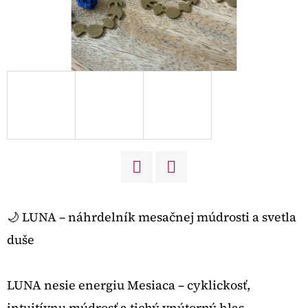
O
D
P
O
R
Ú
Č
A
M
E
Twitter
Facebook
🌙 LUNA – náhrdelník mesačnej múdrosti a svetla
duše
PRÍLIV
VLNY
€120
LUNA nesie energiu Mesiaca – cyklickosť,
intuitívnu múdrosť a tichý vnútorný hlas.