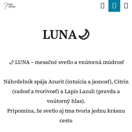
K
Hľadať
Nák
Prejsť
O
Späť
Späť
na
koší
Š
obsah
LUNA🌙
Í
Č
K
O
P
🌙 LUNA – mesačné svetlo a vnútorná múdrosť
O
T
Náhrdelník spája Azurit (intuícia a jasnosť), Citrín
R
(radosť a tvorivosť) a Lapis Lazuli (pravda a
E
vnútorný hlas).
B
Pripomína, že svetlo aj tma tvoria jednu krásnu
U
cestu
J