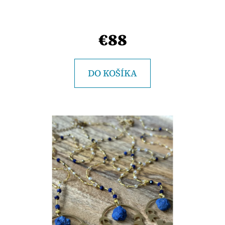
E
T
E
€88
N
Á
DO KOŠÍKA
J
S
Ť
?
HĽADAŤ